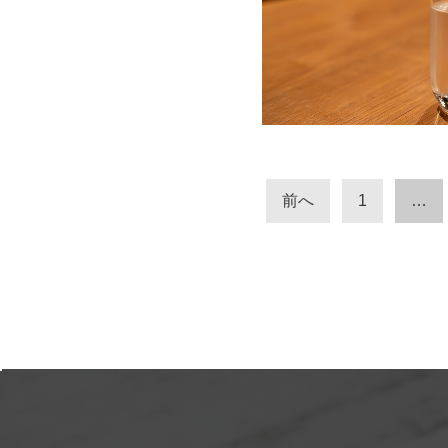
前へ
1
…