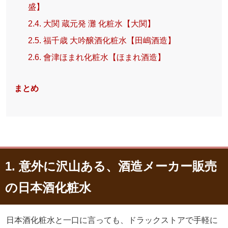
盛】
2.4. 大関 蔵元発 灘 化粧水【大関】
2.5. 福千歳 大吟醸酒化粧水【田嶋酒造】
2.6. 會津ほまれ化粧水【ほまれ酒造】
まとめ
1. 意外に沢山ある、酒造メーカー販売
の日本酒化粧水
日本酒化粧水と一口に言っても、ドラックストアで手軽に