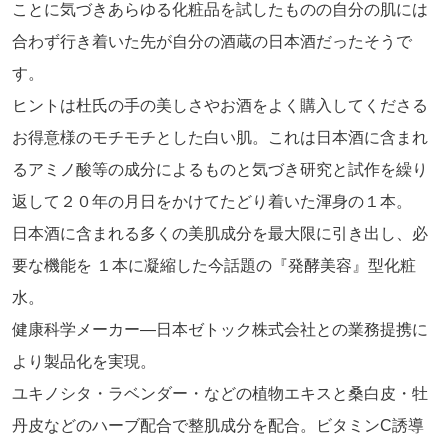
ことに気づきあらゆる化粧品を試したものの自分の肌には
合わず行き着いた先が自分の酒蔵の日本酒だったそうで
す。
ヒントは杜氏の手の美しさやお酒をよく購入してくださる
お得意様のモチモチとした白い肌。これは日本酒に含まれ
るアミノ酸等の成分によるものと気づき研究と試作を繰り
返して２０年の月日をかけてたどり着いた渾身の１本。
日本酒に含まれる多くの美肌成分を最大限に引き出し、必
要な機能を １本に凝縮した今話題の『発酵美容』型化粧
水。
健康科学メーカー―日本ゼトック株式会社との業務提携に
より製品化を実現。
ユキノシタ・ラベンダー・などの植物エキスと桑白皮・牡
丹皮などのハーブ配合で整肌成分を配合。ビタミンC誘導