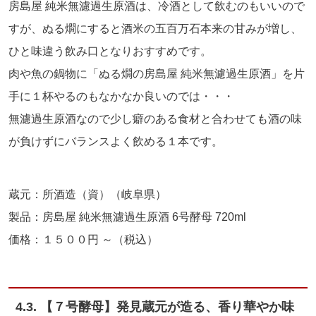
房島屋 純米無濾過生原酒は、冷酒として飲むのもいいので
すが、ぬる燗にすると酒米の五百万石本来の甘みが増し、
ひと味違う飲み口となりおすすめです。
肉や魚の鍋物に「ぬる燗の房島屋 純米無濾過生原酒」を片
手に１杯やるのもなかなか良いのでは・・・
無濾過生原酒なので少し癖のある食材と合わせても酒の味
が負けずにバランスよく飲める１本です。
蔵元：所酒造（資）（岐阜県）
製品：房島屋 純米無濾過生原酒 6号酵母 720ml
価格：１５００円 ～（税込）
4.3. 【７号酵母】発見蔵元が造る、香り華やか味