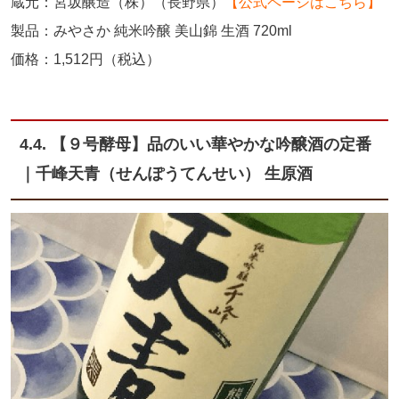
蔵元：宮坂醸造（株）（長野県）
【公式ページはこちら】
製品：みやさか 純米吟醸 美山錦 生酒 720ml
価格：1,512円（税込）
4.4. 【９号酵母】品のいい華やかな吟醸酒の定番
｜千峰天青（せんぽうてんせい） 生原酒