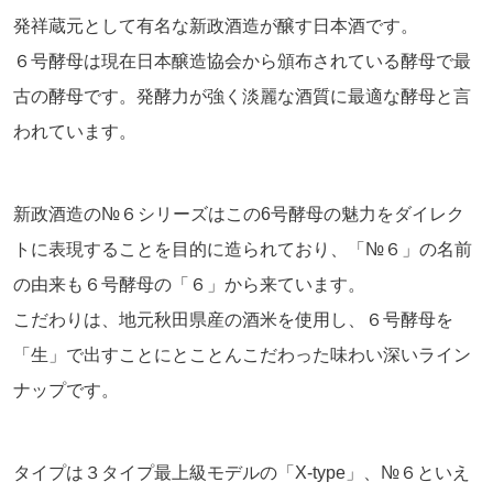
発祥蔵元として有名な新政酒造が醸す日本酒です。
６号酵母は現在日本醸造協会から頒布されている酵母で最
古の酵母です。発酵力が強く淡麗な酒質に最適な酵母と言
われています。
新政酒造の№６シリーズはこの6号酵母の魅力をダイレク
トに表現することを目的に造られており、「№６」の名前
の由来も６号酵母の「６」から来ています。
こだわりは、地元秋田県産の酒米を使用し、６号酵母を
「生」で出すことにとことんこだわった味わい深いライン
ナップです。
タイプは３タイプ最上級モデルの「X-type」、№６といえ