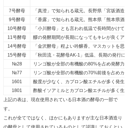
7号酵母
「真澄」で知られる蔵元。長野県「宮坂酒造
9号酵母
「香露」で知られる蔵元。熊本県「熊本県酒
10号酵母
「小川酵母」とも言われ低温で長時間かけて
11号酵母
醪の発酵期間が長期になってもキレが良くア
14号酵母
「金沢酵母」程よい吟醸香。マスカットを思
15号酵母
「秋田流・花酵母
AK-1
」低温、長期の発行に
№28
リンゴ酸が全部の有機酸の
80%
を占め発酵力
№77
リンゴ酸が全部の有機酸の
70%
前後を占めカ
1601
酸度が少なく、カプロン酸エチルが多く発生
1801
酢酸イソアミルとカプロン酸エチルが多く生
上記の表は、現在使用されている日本酒の酵母の一部で
す。
これが全てではなく、ほかにもありますが主な日本酒造り
の酵母として使用されているものとして認識しておくとい