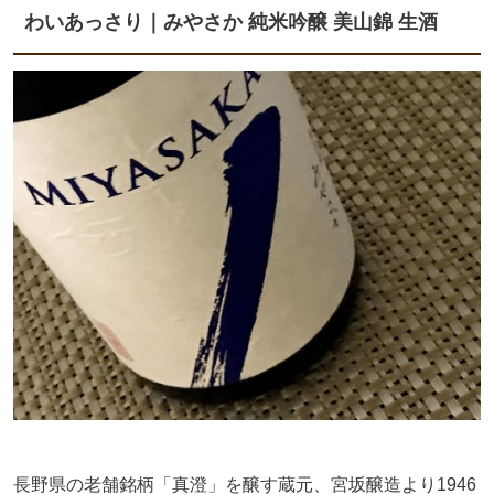
わいあっさり｜みやさか 純米吟醸 美山錦 生酒
長野県の老舗銘柄「真澄」を醸す蔵元、宮坂醸造より1946