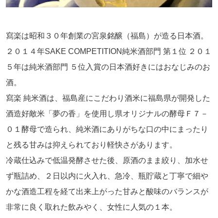
寫楽は昭和３０年創業の宮泉銘醸（福島）が造る日本酒。
２０１４年SAKE COMPETITION純米酒部門 第１位 ２０１
５年は純米酒部門 ５位入賞の日本酒好きにはおなじみのお
酒。
寫楽 純米酒は、福島産にこだわり酒米に福島県が開発した
酒造好敵米「夢の香」を使用し県オリジナルの酵母Ｆ７－
０１酵母で造られ、純米酒にありがちな口の中にまったり
と残る甘みは抑えられており軽快さがあります。
冷蔵仕込みで低温発酵させた後、原酒のまま絞り、加水せ
ず瓶詰め、２日以内に火入れ、急冷、瓶貯蔵と丁寧で細や
かな酒造工程を経て出来上がった甘みと酸味のバランスが
非常に良く取れた飲みやく、女性に人気の１本。