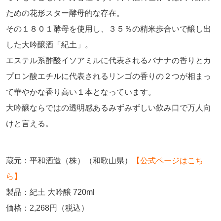
ための花形スター酵母的な存在。
その１８０１酵母を使用し、３５％の精米歩合いで醸し出
した大吟醸酒「紀土」。
エステル系酢酸イソアミルに代表されるバナナの香りとカ
プロン酸エチルに代表されるリンゴの香りの２つが相まっ
て華やかな香り高い１本となっています。
大吟醸ならではの透明感あるみずみずしい飲み口で万人向
けと言える。
蔵元：平和酒造（株）（和歌山県）
【公式ページはこち
ら】
製品：紀土 大吟醸 720ml
価格：2,268円（税込）