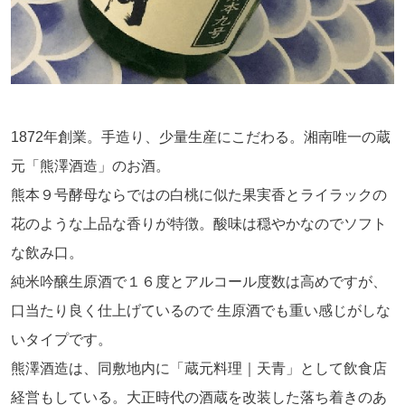
1872年創業。手造り、少量生産にこだわる。湘南唯一の蔵
元「熊澤酒造」のお酒。
熊本９号酵母ならではの白桃に似た果実香とライラックの
花のような上品な香りが特徴。酸味は穏やかなのでソフト
な飲み口。
純米吟醸生原酒で１６度とアルコール度数は高めですが、
口当たり良く仕上げているので 生原酒でも重い感じがしな
いタイプです。
熊澤酒造は、同敷地内に「蔵元料理｜天青」として飲食店
経営もしている。大正時代の酒蔵を改装した落ち着きのあ