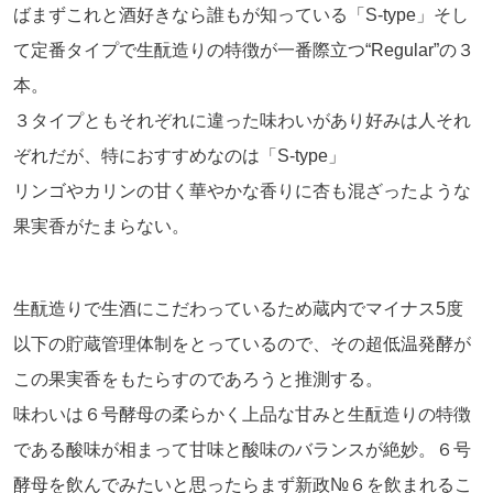
ばまずこれと酒好きなら誰もが知っている「S-type」そし
て定番タイプで生酛造りの特徴が一番際立つ“Regular”の３
本。
３タイプともそれぞれに違った味わいがあり好みは人それ
ぞれだが、特におすすめなのは「S-type」
リンゴやカリンの甘く華やかな香りに杏も混ざったような
果実香がたまらない。
生酛造りで生酒にこだわっているため蔵内でマイナス5度
以下の貯蔵管理体制をとっているので、その超低温発酵が
この果実香をもたらすのであろうと推測する。
味わいは６号酵母の柔らかく上品な甘みと生酛造りの特徴
である酸味が相まって甘味と酸味のバランスが絶妙。６号
酵母を飲んでみたいと思ったらまず新政№６を飲まれるこ