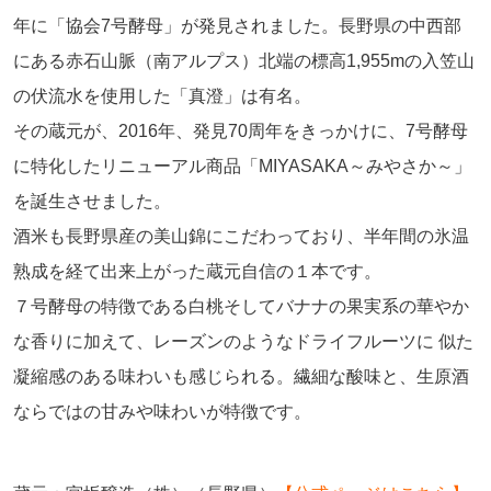
年に「協会7号酵母」が発見されました。長野県の中西部
にある赤石山脈（南アルプス）北端の標高1,955mの入笠山
の伏流水を使用した「真澄」は有名。
その蔵元が、2016年、発見70周年をきっかけに、7号酵母
に特化したリニューアル商品「MIYASAKA～みやさか～」
を誕生させました。
酒米も長野県産の美山錦にこだわっており、半年間の氷温
熟成を経て出来上がった蔵元自信の１本です。
７号酵母の特徴である白桃そしてバナナの果実系の華やか
な香りに加えて、レーズンのようなドライフルーツに 似た
凝縮感のある味わいも感じられる。繊細な酸味と、生原酒
ならではの甘みや味わいが特徴です。