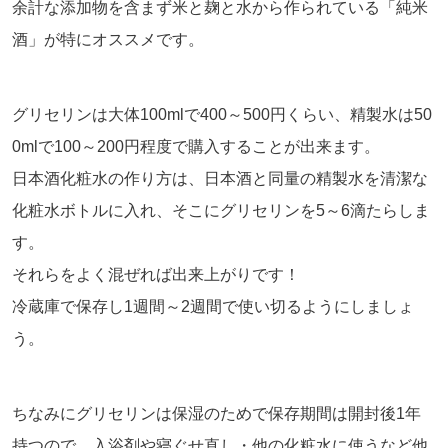
余計な添加物を含まず米と麹と水から作られている「純米
酒」が特にオススメです。
グリセリンは大体
100ml
で
400
～
500
円くらい、精製水は
50
0ml
で
100
～
200
円程度で購入することが出来ます。
日本酒化粧水の作り方は、日本酒と同量の精製水を清潔な
化粧水ボトルに入れ、そこにグリセリンを
5
～
6
滴たらしま
す。
それらをよく混ぜれば出来上がりです！
冷蔵庫で保存し
1
週間～
2
週間で使い切るようにしましょ
う。
ちなみにグリセリンは保湿のためで保存期間は開封後
1
年
持つので、入浴剤や寝ぐせ直し・他の化粧水に使うなど他