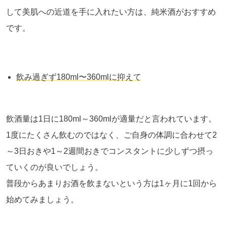
して美肌への近道を手に入れたい方は、純米酒がおすすめ
です。
飲み過ぎず180ml〜360mlに抑えて
飲酒量は
1
日に
180ml
～
360ml
が適量だと言われています。
1
度にたくさん飲むのではなく、ご自身の体調に合わせて
2
～
3
日おきや
1
～
2
週間おきでコンスタントに少しずつ摂っ
ていくのが良いでしょう。
普段からあまりお酒を飲まないという方は
1
ヶ月に
1
回から
始めてみましょう。