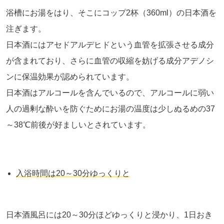
浴槽にお湯をはり、そこにコップ
2
杯（
360ml
）の日本酒を
注ぎます。
日本酒にはアセドアルデヒドという血管を拡張させる成分
が含まれており、さらに血管の収縮を妨げる成分アデノシ
ンに保温効果が認められています。
日本酒はアルコールを含んでいるので、アルコールに弱い
人の過剰な酔いを防ぐためにお湯の温度は少しぬるめの
37
～
38
℃前後が好ましいとされています。
入浴時間は
20
～
30
分ゆっくりと
日本酒風呂には
20
～
30
分ほどゆっくりと浸かり、
1
日おき