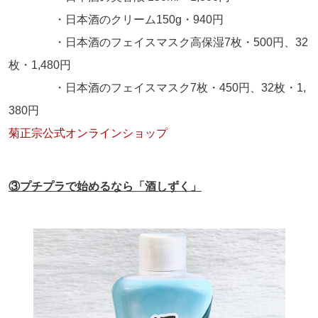
・日本酒のクリーム
150g
・
940
円
・日本酒のフェイスマスク高保湿
7
枚・
500
円、
32
枚・
1,480
円
・日本酒のフェイスマスク
7
枚・
450
円、
32
枚・
1,
380
円
菊正宗公式オンラインショップ
③プチプラで始めるなら「酒しずく」