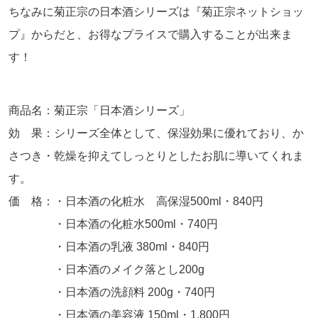
ちなみに菊正宗の日本酒シリーズは『菊正宗ネットショッ
プ』からだと、お得なプライスで購入することが出来ま
す！
商品名：菊正宗「日本酒シリーズ」
効 果：シリーズ全体として、保湿効果に優れており、か
さつき・乾燥を抑えてしっとりとしたお肌に導いてくれま
す。
価 格：・日本酒の化粧水 高保湿
500ml
・
840
円
・日本酒の化粧水
500ml
・
740
円
・日本酒の乳液
380ml
・
840
円
・日本酒のメイク落とし
200g
・日本酒の洗顔料
200g
・
740
円
・日本酒の美容液
150ml
・
1,800
円