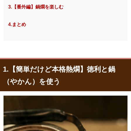
3.【番外編】鍋燗を楽しむ
4.まとめ
1.【簡単だけど本格熱燗】徳利と鍋
（やかん）を使う