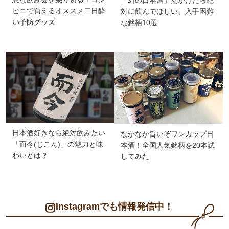
ビニで買えるオススメ二日酔
対に飲んでほしい、入手困難
い予防グッズ
な銘柄10選
日本酒好きなら絶対飲みたい
なかなか旨いぞワンカップ日
「而今(じこん)」の魅力と味
本酒！全国人気銘柄を20本試
わいとは？
してみた
Instagramでも情報発信中！