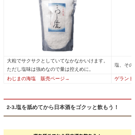
大粒でサクサクとしていてなかなかいけます。
塩、その
ただし塩味は強めなので量は控えめに。
わじまの海塩 販売ページ→
ゲランド
2-3.塩を舐めてから日本酒をゴクッと飲もう！